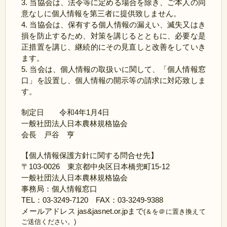
3. 当協会は、法令等に定める場合を除き、ご本人の同
意なしに個人情報を第三者に提供致しません。
4. 当協会は、保有する個人情報の漏えい、滅失又はき
損を防止するため、対策を講じるとともに、必要な是
正措置を講じ、継続的にその見直しと改善をしていき
ます。
5. 当会は、個人情報の取扱いに関して、「個人情報窓
口」を設置し、個人情報の開示等の請求に対応致しま
す。
制定日 令和4年1月4日
一般社団法人日本農林規格協会
会長 戸谷 亨
【個人情報保護方針に関する問合せ先】
〒103-0026 東京都中央区日本橋兜町15-12
一般社団法人日本農林規格協会
事務局：個人情報窓口
TEL：03-3249-7120 FAX：03-3249-9388
メールアドレス jas&jasnet.or.jpまで
(＆を＠に置き換えて
ご送信ください。)